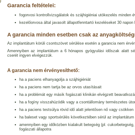
Garancia feltételei:
fogorvosi kontrollvizsgálatok és szájhigiéniai utókezelés minden 
kezelőorvosa által javasolt állapotfenntartó kezeléseket 30 napon be
A garancia minden esetben csak az anyagköltség
Az implantátum körüli csontszövet sérülése esetén a garancia nem érvén
Amennyiben az implantátum a 6 hónapos gyógyulási időszak alatt sér
cserét ingyen elvégezzük.
A garancia nem érvényesíthető:
ha a paciens elhanyagolja a szájhigiéniát
ha a paciens nem tartja be az orvos utasításait
ha a problémát egy másik fogászati klinikán elvégzett beavatkoz
ha a fogíny visszahúzódik vagy a csontállomány természetes út
ha a paciens testsúlya rövid idő alatt jelentősen nő vagy csökken
ha baleset vagy sportsérülés következtében sérül az implantátum
amennyiben egy időközben kialakult betegség (pl. cukorbetegség, 
fogászati állapotra