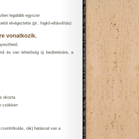
évben legalább egyszer
lül elvégeztette (pl.: fogkő-eltávolítás)
re vonatkozik.
yesíthető.
ül és van lehetőség új beültetésére, a
ás okozta
on csökken
csontritkulás, rák) hatással van a