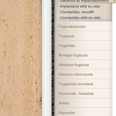
Garancia az implantátumokra
Implantáció előtt és után
Csontpótlás, sinuslift
Csontpótlás előtt és után
Fogszabályozás
Fogászat
Fogpótlás
Biológiai fogászat
Altatásos fogászat
Hasznos információk
Fogápolási termékek
Kismamák - kisbabák
Árlista
Kapcsolat